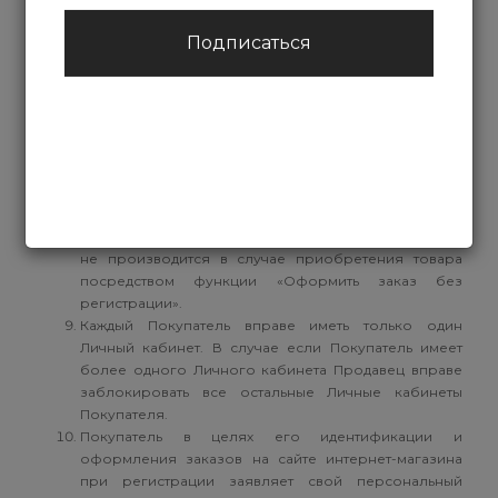
что ознакомлен с условиями настоящей оферты и
условиями Правил продажи.
Подписаться
Оформление и принятие заказа
Оформление заказа товара в интернет-магазине
производится Покупателем только через сайт
интернет-магазина.
Для оформления заказа в интернет-магазине
Покупатель должен создать на сайте интернет-
магазина Личный кабинет, для чего ему необходимо
пройти регистрацию на сайте. Регистрация на сайте
не производится в случае приобретения товара
посредством функции «Оформить заказ без
регистрации».
Каждый Покупатель вправе иметь только один
Личный кабинет. В случае если Покупатель имеет
более одного Личного кабинета Продавец вправе
заблокировать все остальные Личные кабинеты
Покупателя.
Покупатель в целях его идентификации и
оформления заказов на сайте интернет-магазина
при регистрации заявляет свой персональный