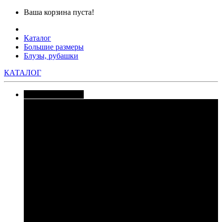
Ваша корзина пуста!
Каталог
Большие размеры
Блузы, рубашки
КАТАЛОГ
Большие размеры
Блузы, рубашки
Брюки
Шорты, бриджи
Жилеты
Спортивные костюмы
Костюмы юбочные
Платья
Юбки
Вечерние платья
Костюмы брючные
Комплекты с платьем
Комплекты с шортами
Комбинезоны
Жакеты, пиджаки