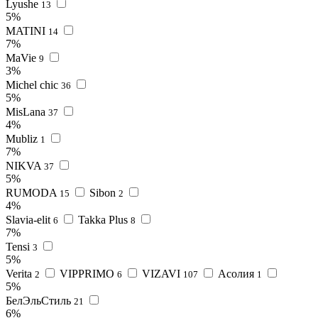
Lyushe
13
5%
MATINI
14
7%
MaVie
9
3%
Michel chic
36
5%
MisLana
37
4%
Mubliz
1
7%
NIKVA
37
5%
RUMODA
Sibon
15
2
4%
Slavia-elit
Takka Plus
6
8
7%
Tensi
3
5%
Verita
VIPPRIMО
VIZAVI
Асолия
2
6
107
1
5%
БелЭльСтиль
21
6%