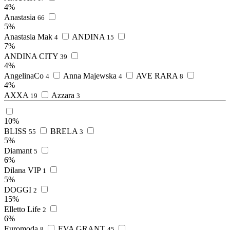
4%
Anastasia
66
5%
Anastasia Mak
ANDINA
4
15
7%
ANDINA CITY
39
4%
AngelinaCo
Anna Majewska
AVE RARA
4
4
8
4%
AXXA
Azzara
19
3
10%
BLISS
BRELA
55
3
5%
Diamant
5
6%
Dilana VIP
1
5%
DOGGI
2
15%
Elletto Life
2
6%
Euromoda
EVA GRANT
8
45