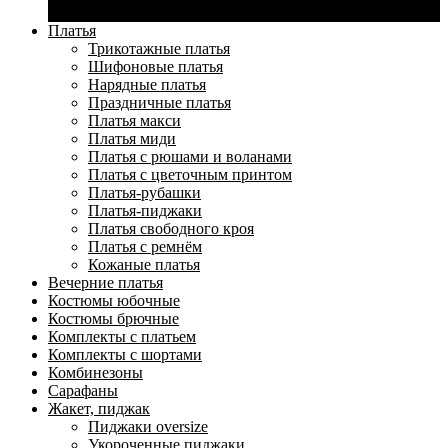
Джемпер, кардиган, туники
Платья
Трикотажные платья
Шифоновые платья
Нарядные платья
Праздничные платья
Платья макси
Платья миди
Платья с рюшами и воланами
Платья с цветочным принтом
Платья-рубашки
Платья-пиджаки
Платья свободного кроя
Платья с ремнём
Кожаные платья
Вечерние платья
Костюмы юбочные
Костюмы брючные
Комплекты с платьем
Комплекты с шортами
Комбинезоны
Сарафаны
Жакет, пиджак
Пиджаки oversize
Укороченные пиджаки