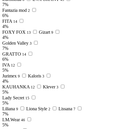
7%
Fantazia mod
2
6%
FITA
14
4%
FOXY FOX
Gizart
13
9
4%
Golden Valley
3
7%
GRATTO
14
6%
IVA
12
5%
Jurimex
Kaloris
9
3
4%
KAUHANKA
Klever
12
3
5%
Lady Secret
15
5%
Liliana
Liona Style
Lissana
9
2
7
7%
LM.Wear
46
5%