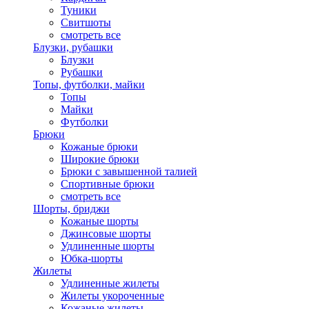
Туники
Свитшоты
смотреть все
Блузки, рубашки
Блузки
Рубашки
Топы, футболки, майки
Топы
Майки
Футболки
Брюки
Кожаные брюки
Широкие брюки
Брюки с завышенной талией
Спортивные брюки
смотреть все
Шорты, бриджи
Кожаные шорты
Джинсовые шорты
Удлиненные шорты
Юбка-шорты
Жилеты
Удлиненные жилеты
Жилеты укороченные
Кожаные жилеты