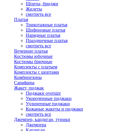
Шорты, бриджи
Жилеты
смотреть все
Платья
Трикотажные платья
Шифоновые платья
Нарядные платья
Праздничные платья
смотреть все
Вечерние платья
Костюмы юбочные
Костюмы брючные
Комплекты с платьем
Комплекты с шортами
Комбинезоны
Сарафаны
Жакет, пиджак
Пиджаки oversize
Укороченные пиджаки
Удлиненные пиджаки
Кожаные жакеты и пиджаки
смотреть все
Джемпер, кардиган, туники
Джемпера
Кардиган