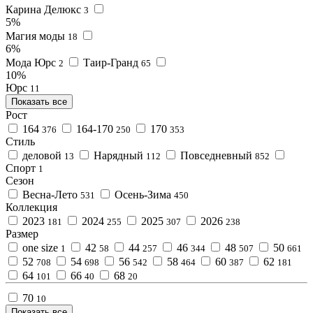
Карина Делюкс
3
5%
Магия моды
18
6%
Мода Юрс
Таир-Гранд
2
65
10%
Юрс
11
Показать все
Рост
164
164-170
170
376
250
353
Стиль
деловой
Нарядный
Повседневный
13
112
852
Спорт
1
Сезон
Весна-Лето
Осень-Зима
531
450
Коллекция
2023
2024
2025
2026
181
255
307
238
Размер
one size
42
44
46
48
50
1
58
257
344
507
661
52
54
56
58
60
62
708
698
542
464
387
181
64
66
68
101
40
20
70
10
Показать все