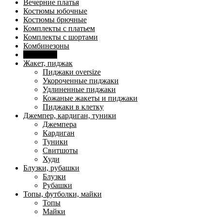
Вечерние платья
Костюмы юбочные
Костюмы брючные
Комплекты с платьем
Комплекты с шортами
Комбинезоны
Сарафаны
Жакет, пиджак
Пиджаки oversize
Укороченные пиджаки
Удлиненные пиджаки
Кожаные жакеты и пиджаки
Пиджаки в клетку
Джемпер, кардиган, туники
Джемпера
Кардиган
Туники
Свитшоты
Худи
Блузки, рубашки
Блузки
Рубашки
Топы, футболки, майки
Топы
Майки