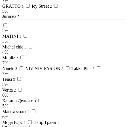
7%
GRATTO
Icy Street
1
2
5%
Jurimex
5
5%
MATINI
1
3%
Michel chic
5
4%
Mubliz
2
7%
Ninele
NIV NIV FASION
Takka Plus
3
8
2
7%
Tensi
3
5%
Verita
2
6%
Карина Делюкс
3
5%
Магия моды
2
6%
Мода Юрс
Таир-Гранд
1
1