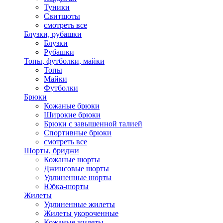
Туники
Свитшоты
смотреть все
Блузки, рубашки
Блузки
Рубашки
Топы, футболки, майки
Топы
Майки
Футболки
Брюки
Кожаные брюки
Широкие брюки
Брюки с завышенной талией
Спортивные брюки
смотреть все
Шорты, бриджи
Кожаные шорты
Джинсовые шорты
Удлиненные шорты
Юбка-шорты
Жилеты
Удлиненные жилеты
Жилеты укороченные
Кожаные жилеты