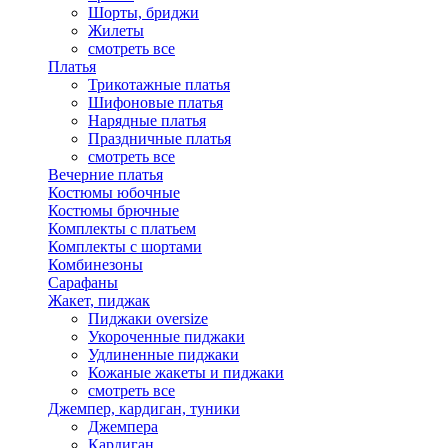
Шорты, бриджи
Жилеты
смотреть все
Платья
Трикотажные платья
Шифоновые платья
Нарядные платья
Праздничные платья
смотреть все
Вечерние платья
Костюмы юбочные
Костюмы брючные
Комплекты с платьем
Комплекты с шортами
Комбинезоны
Сарафаны
Жакет, пиджак
Пиджаки oversize
Укороченные пиджаки
Удлиненные пиджаки
Кожаные жакеты и пиджаки
смотреть все
Джемпер, кардиган, туники
Джемпера
Кардиган