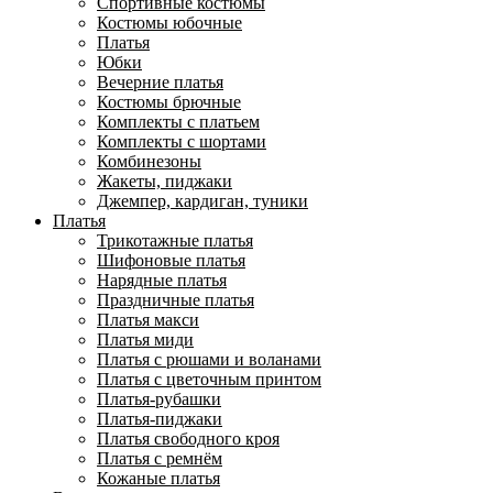
Спортивные костюмы
Костюмы юбочные
Платья
Юбки
Вечерние платья
Костюмы брючные
Комплекты с платьем
Комплекты с шортами
Комбинезоны
Жакеты, пиджаки
Джемпер, кардиган, туники
Платья
Трикотажные платья
Шифоновые платья
Нарядные платья
Праздничные платья
Платья макси
Платья миди
Платья с рюшами и воланами
Платья с цветочным принтом
Платья-рубашки
Платья-пиджаки
Платья свободного кроя
Платья с ремнём
Кожаные платья