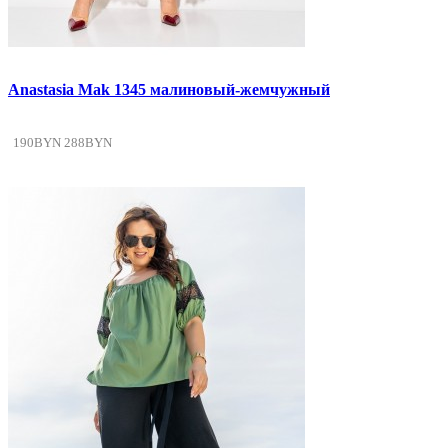
Anastasia Mak 1345 малиновый-жемчужный
190BYN
288BYN