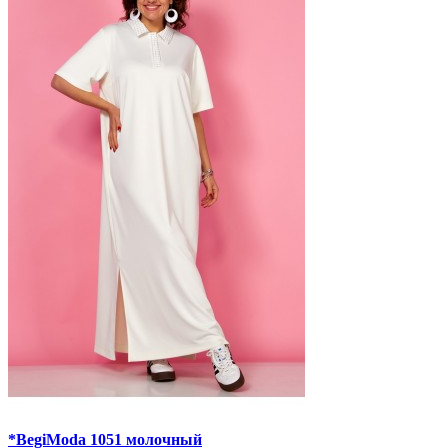
*BegiModa 1051 молочный