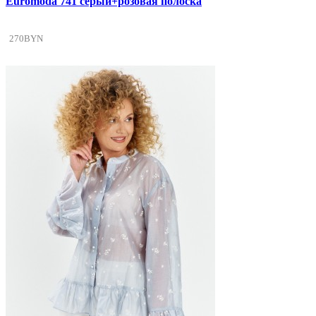
Euromoda 741 серый+розовая полоска
270BYN