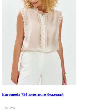
Euromoda 754 золотисто-бежевый
197BYN