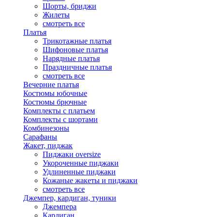
Шорты, бриджи
Жилеты
смотреть все
Платья
Трикотажные платья
Шифоновые платья
Нарядные платья
Праздничные платья
смотреть все
Вечерние платья
Костюмы юбочные
Костюмы брючные
Комплекты с платьем
Комплекты с шортами
Комбинезоны
Сарафаны
Жакет, пиджак
Пиджаки oversize
Укороченные пиджаки
Удлиненные пиджаки
Кожаные жакеты и пиджаки
смотреть все
Джемпер, кардиган, туники
Джемпера
Кардиган