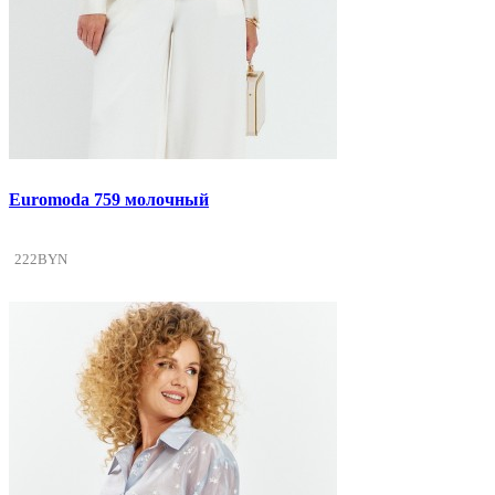
Euromoda 759 молочный
222BYN