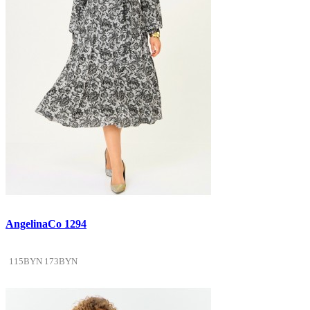
AngelinaCo 1294
115BYN
173BYN