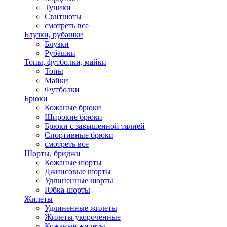
Туники
Свитшоты
смотреть все
Блузки, рубашки
Блузки
Рубашки
Топы, футболки, майки
Топы
Майки
Футболки
Брюки
Кожаные брюки
Широкие брюки
Брюки с завышенной талией
Спортивные брюки
смотреть все
Шорты, бриджи
Кожаные шорты
Джинсовые шорты
Удлиненные шорты
Юбка-шорты
Жилеты
Удлиненные жилеты
Жилеты укороченные
Кожаные жилеты