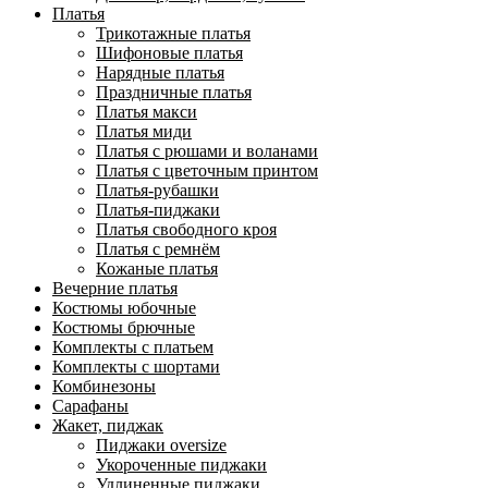
Платья
Трикотажные платья
Шифоновые платья
Нарядные платья
Праздничные платья
Платья макси
Платья миди
Платья с рюшами и воланами
Платья с цветочным принтом
Платья-рубашки
Платья-пиджаки
Платья свободного кроя
Платья с ремнём
Кожаные платья
Вечерние платья
Костюмы юбочные
Костюмы брючные
Комплекты с платьем
Комплекты с шортами
Комбинезоны
Сарафаны
Жакет, пиджак
Пиджаки oversize
Укороченные пиджаки
Удлиненные пиджаки