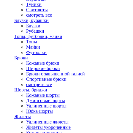
Туники
Свитшоты
смотреть все
Блузки, рубашки
Блузки
Рубашки
Топы, футболки, майки
Топы
Майки
Футболки
Брюки
Кожаные брюки
Широкие брюки
Брюки с завышенной талией
Спортивные брюки
смотреть все
Шорты, бриджи
Кожаные шорты
Джинсовые шорты
Удлиненные шорты
Юбка-шорты
Жилеты
Удлиненные жилеты
Жилеты укороченные
Кожаные жилеты