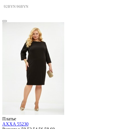
92BYN
96BYN
Платье
AXXA 55230