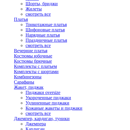
Шорты, бриджи
Жилеты
смотреть все
Платья
Трикотажные платья
Шифоновые платья
Нарядные платья
Праздничные платья
смотреть все
Вечерние платья
Костюмы юбочные
Костюмы брючные
Комплекты с платьем
Комплекты с шортами
Комбинезоны
Сарафаны
Жакет, пиджак
Пиджаки oversize
Укороченные пиджаки
Удлиненные пиджаки
Кожаные жакеты и пиджаки
смотреть все
Джемпер, кардиган, туники
Джемпера
Кардиган