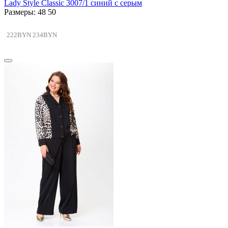
Lady Style Classic 3007/1 синий с серым
Размеры: 48 50
222BYN
234BYN