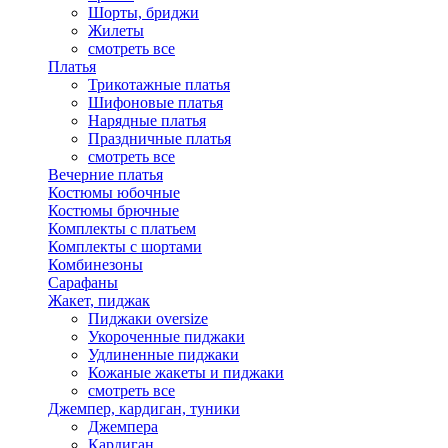
Шорты, бриджи
Жилеты
смотреть все
Платья
Трикотажные платья
Шифоновые платья
Нарядные платья
Праздничные платья
смотреть все
Вечерние платья
Костюмы юбочные
Костюмы брючные
Комплекты с платьем
Комплекты с шортами
Комбинезоны
Сарафаны
Жакет, пиджак
Пиджаки oversize
Укороченные пиджаки
Удлиненные пиджаки
Кожаные жакеты и пиджаки
смотреть все
Джемпер, кардиган, туники
Джемпера
Кардиган