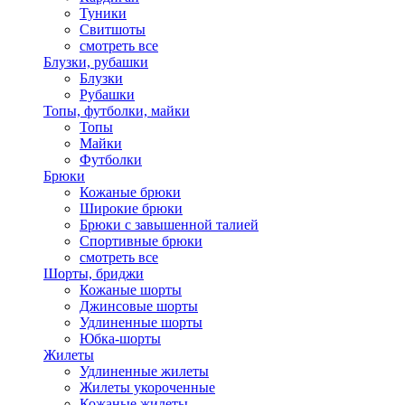
Туники
Свитшоты
смотреть все
Блузки, рубашки
Блузки
Рубашки
Топы, футболки, майки
Топы
Майки
Футболки
Брюки
Кожаные брюки
Широкие брюки
Брюки с завышенной талией
Спортивные брюки
смотреть все
Шорты, бриджи
Кожаные шорты
Джинсовые шорты
Удлиненные шорты
Юбка-шорты
Жилеты
Удлиненные жилеты
Жилеты укороченные
Кожаные жилеты