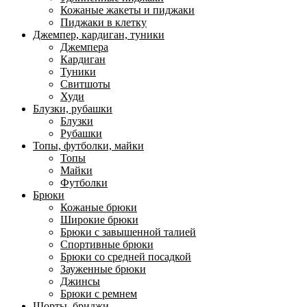
Кожаные жакеты и пиджаки
Пиджаки в клетку
Джемпер, кардиган, туники
Джемпера
Кардиган
Туники
Свитшоты
Худи
Блузки, рубашки
Блузки
Рубашки
Топы, футболки, майки
Топы
Майки
Футболки
Брюки
Кожаные брюки
Широкие брюки
Брюки с завышенной талией
Спортивные брюки
Брюки со средней посадкой
Зауженные брюки
Джинсы
Брюки с ремнем
Шорты, бриджи