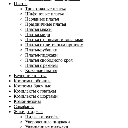
Платья
Трикотажные платья
Шифоновые платья
Нарядные платья
Праздничные платья
Платья макси
Платья миди
Платья с рюшами и воланами
Платья с цветочным принтом
Платья-рубашки
Платья-пиджаки
Платья свободного кроя
Платья с ремнём
Кожаные платья
Вечерние платья
Костюмы юбочные
Костюмы брючные
Комплекты с платьем
Комплекты с шортами
Комбинезоны
Сарафаны
Жакет, пиджак
Пиджаки oversize
Укороченные пиджаки
Удлиненные пиджаки