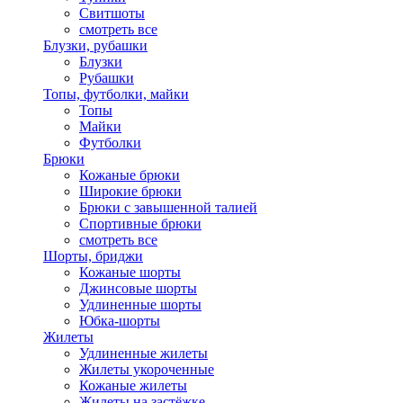
Свитшоты
смотреть все
Блузки, рубашки
Блузки
Рубашки
Топы, футболки, майки
Топы
Майки
Футболки
Брюки
Кожаные брюки
Широкие брюки
Брюки с завышенной талией
Спортивные брюки
смотреть все
Шорты, бриджи
Кожаные шорты
Джинсовые шорты
Удлиненные шорты
Юбка-шорты
Жилеты
Удлиненные жилеты
Жилеты укороченные
Кожаные жилеты
Жилеты на застёжке