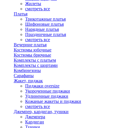
Жилеты
смотреть все
Платья
Трикотажные платья
Шифоновые платья
Нарядные платья
Праздничные платья
смотреть все
Вечерние платья
Костюмы юбочные
Костюмы брючные
Комплекты с платьем
Комплекты с шортами
Комбинезоны
Сарафаны
Жакет, пиджак
Пиджаки oversize
Укороченные пиджаки
Удлиненные пиджаки
Кожаные жакеты и пиджаки
смотреть все
Джемпер, кардиган, туники
Джемпера
Кардиган
Туники