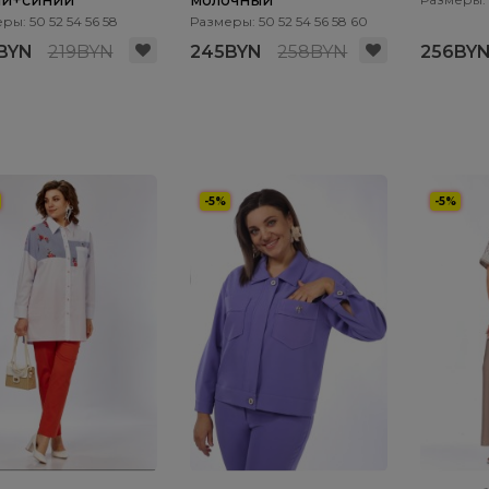
ый+синий
молочный
ры: 50 52 54 56 58
Размеры: 50 52 54 56 58 60
BYN
219BYN
245BYN
258BYN
256BY
-5%
-5%