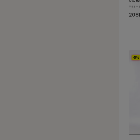
бел
Разме
208
-5%