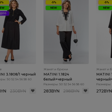
-5%
-5%
-5%
EW
NEW
NEW
ДЕО
е
Жакет и брюки
Жакет и 
NI 3.1808/1 черный
MATINI 1.1824
MATINI 
белый+черный
черный
ры: 50 52 54 56 58 60
Размеры: 50 52 54 56 58 60
Размеры: 5
BYN
230BYN
283BYN
298BYN
272BY