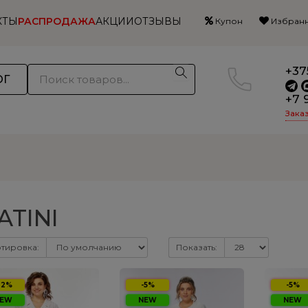
КТЫ
РАСПРОДАЖА
АКЦИИ
ОТЗЫВЫ
Купон
Избранн
+37
ОГ
+7 
Зака
ATINI
тировка:
Показать:
32%
-5%
-5%
EW
NEW
NEW