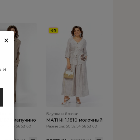
-5%
×
х и
 брюки
Блузка и брюки
1.1672 капучино
MATINI 1.1810 молочный
0 52 54 56 58 60
Размеры: 50 52 54 56 58 60