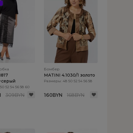
 юбка
Бомбер
1817
MATINI 4.1030/1 золото
+серый
Размеры: 48 50 52 54 56 58
0 52 54 56 58 60
N
309BYN
160BYN
168BYN