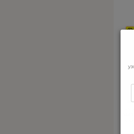
-5%
уз
Блуз
MATI
Разме