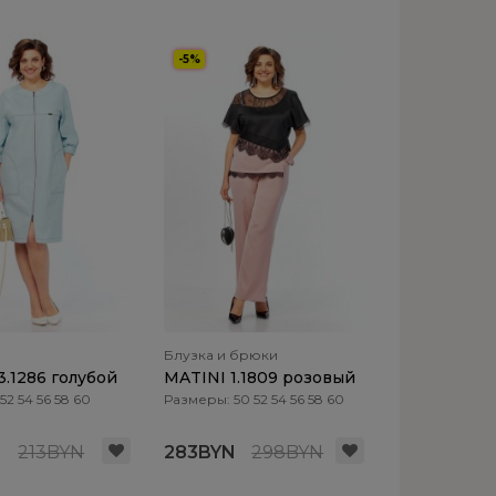
-5%
Блузка и брюки
3.1286 голубой
MATINI 1.1809 розовый
52 54 56 58 60
Размеры: 50 52 54 56 58 60
N
213BYN
283BYN
298BYN