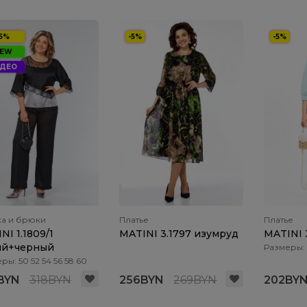
-5%
-5%
-5%
EW
ДЕО
ка и брюки
Платье
Платье
NI 1.1809/1
MATINI 3.1797 изумруд
MATINI 
ый+черный
Размеры: 
ры: 50 52 54 56 58 60
BYN
318BYN
256BYN
269BYN
202BY