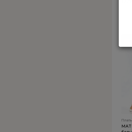
177
-5%
Плать
MATI