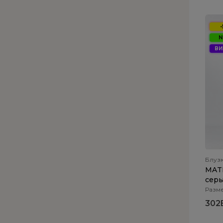
Юбки свободного кроя
Кожаные юбки
N
ВИ
Блуз
MATI
сер
Разме
302