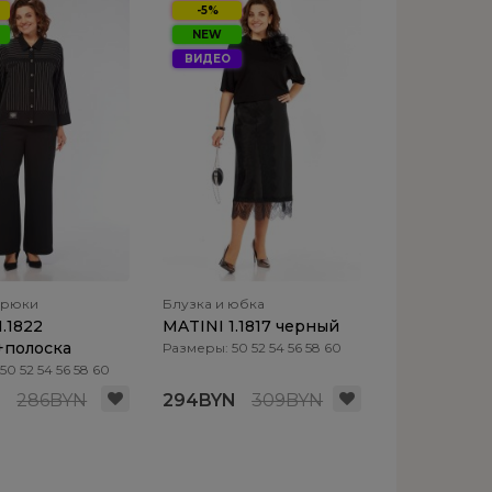
-5%
NEW
ВИДЕО
брюки
Блузка и юбка
1.1822
MATINI 1.1817 черный
+полоска
Размеры: 50 52 54 56 58 60
0 52 54 56 58 60
N
286BYN
294BYN
309BYN