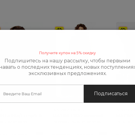
-5%
-5%
Получите купон на 5% скидку
Подпишитесь на нашу рассылку, чтобы первыми
навать о последних тенденциях, новых поступления
эксклюзивных предложениях.
Подписаться
ка
Блузка и кюлоты
Блузка и
NI 4.964/1 голубой
MATINI 1.1810 зеленый
MATINI 
ры: 52 54 56 58
Размеры: 50 52 54 56 58 60
Размеры: 5