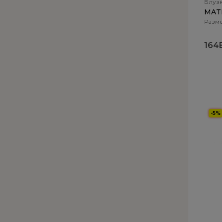
Блуз
MATI
Разме
164
-5%