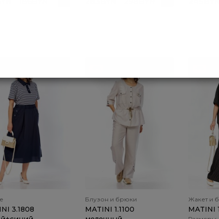
BYN
186BYN
283BYN
298BYN
245BY
-5%
-5%
е
Блузон и брюки
Жакет и 
NI 3.1808
MATINI 1.1100
MATINI 
Размеры: 