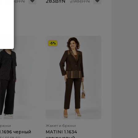
N
258BYN
283BYN
298BYN
-5%
брюки
Жакет и брюки
1.1696 черный
MATINI 1.1634
54 56 58 60