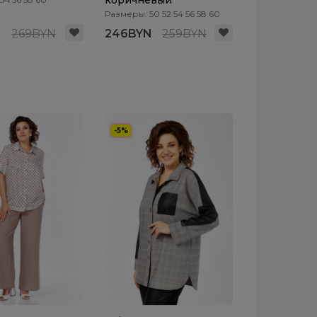
коричневый
Размеры: 50 52 54 56 58 60
N
269BYN
246BYN
259BYN
-5%