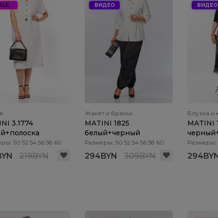
ALE
ВИДЕО
ВИДЕО
е
Жакет и брюки
Блузка и
NI 3.1774
MATINI 1825
MATINI 
й+полоска
белый+черный
черный
ры: 50 52 54 56 58 60
Размеры: 50 52 54 56 58 60
Размеры: 5
BYN
219BYN
294BYN
309BYN
294BY