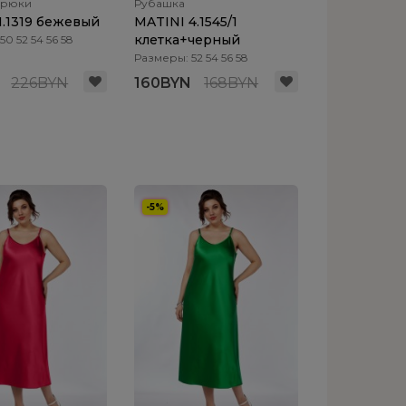
брюки
Рубашка
1.1319 бежевый
MATINI 4.1545/1
клетка+черный
0 52 54 56 58
Размеры: 52 54 56 58
226BYN
160BYN
168BYN
-5%