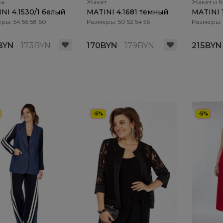
ка
Жакет
Жакет и 
NI 4.1530/1 белый
MATINI 4.1681 темный
MATINI 
ры: 54 56 58 60
Размеры: 50 52 54 56
Размеры: 5
BYN
173BYN
170BYN
179BYN
215BYN
-5%
-5%