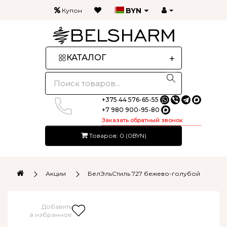
BYN
Купон
+
КАТАЛОГ
+375 44 576-65-55
+7 980 900-95-80
Заказать обратный звонок
Товаров: 0 (0BYN)
Акции
БелЭльСтиль 727 бежево-голубой
Добавить
в избранное