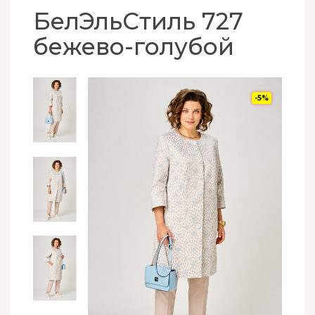
БелЭльСтиль 727
бежево-голубой
-5%