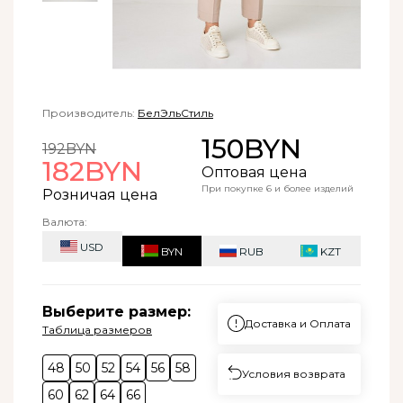
Производитель:
БелЭльСтиль
150BYN
192BYN
182BYN
Оптовая цена
При покупке 6 и более изделий
Розничая цена
Валюта:
USD
BYN
RUB
KZT
Выберите размер:
Доставка и Оплата
Таблица размеров
48
50
52
54
56
58
Условия возврата
60
62
64
66