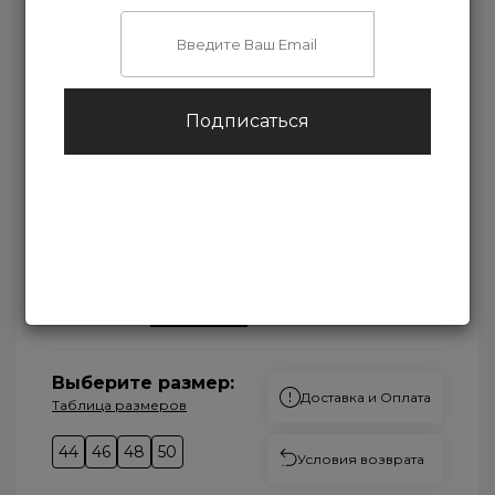
Подписаться
Производитель:
Golden Valley
175BYN
224BYN
215BYN
Оптовая цена
При покупке 6 и более изделий
Розничая цена
Валюта:
USD
BYN
RUB
KZT
Выберите размер:
Доставка и Оплата
Таблица размеров
44
46
48
50
Условия возврата