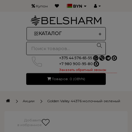
×
BYN
Купон
Получите купон на 5% скидку
Подпишитесь на нашу рассылку, чтобы
первыми
+
КАТАЛОГ
узнавать о последних тенденциях, новых
поступлениях и эксклюзивных
предложениях.
+375 44 576-65-55
+7 980 900-95-80
Заказать обратный звонок
Товаров: 0 (0BYN)
Подписаться
Акции
Golden Valley 44376 молочный-зеленый
Добавить
в избранное