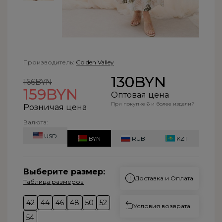
Производитель:
Golden Valley
130BYN
166BYN
159BYN
Оптовая цена
При покупке 6 и более изделий
Розничая цена
Валюта:
USD
BYN
RUB
KZT
Выберите размер:
Доставка и Оплата
Таблица размеров
42
44
46
48
50
52
Условия возврата
54