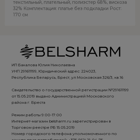
текстильный, плательный, полиэстер 68%, вискоза
32% Комплектация: платье без подкладки Рост:
170 см
ИП Бакалова Юлия Николаевна
УНП 291611199, Юридический адрес: 224023,
Республика Беларусь, Брест, ул Московская 326/3, кв.16
Свидетельство о государственной регистрации №291611199
от 15.05.2019 выдано Администрацией Московского
района г. Бреста
Режим работы 9:00-17:00
Интернет-магазин belsharm.ru зарегистрирован в
Торговом реестре РБ 15.05.2019
Номер городского телефона уполномоченного по
защите прав потребителей: +375 (162) 21-04-75 -