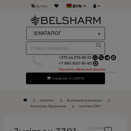
BYN
Купон
+
КАТАЛОГ
+375 44 576-65-55
+7 980 900-95-80
Заказать обратный звонок
Товаров: 0 (0BYN)
Каталог
Большие размеры
Костюмы брючные
Jurimex 3391
×
Получите купон на 5% скидку
Добавить