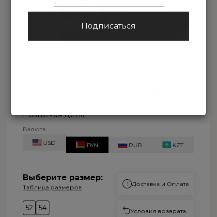
Подписаться
Производитель:
Карина Делюкс
196BYN
251BYN
236BYN
Оптовая цена
При покупке 6 и более изделий
Розничая цена
Валюта:
USD
BYN
RUB
KZT
Выберите размер:
Доставка и Оплата
Таблица размеров
52
54
Условия возврата