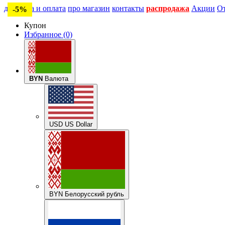
доставка и оплата
про магазин
контакты
распродажа
Акции
О
-5%
Купон
Избранное (0)
BYN
Валюта
USD US Dollar
BYN Белорусский рубль