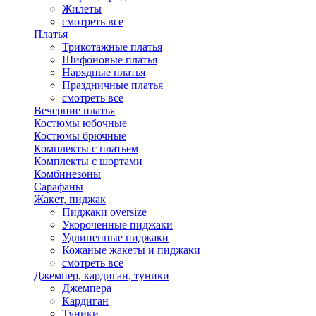
Жилеты
смотреть все
Платья
Трикотажные платья
Шифоновые платья
Нарядные платья
Праздничные платья
смотреть все
Вечерние платья
Костюмы юбочные
Костюмы брючные
Комплекты с платьем
Комплекты с шортами
Комбинезоны
Сарафаны
Жакет, пиджак
Пиджаки oversize
Укороченные пиджаки
Удлиненные пиджаки
Кожаные жакеты и пиджаки
смотреть все
Джемпер, кардиган, туники
Джемпера
Кардиган
Туники