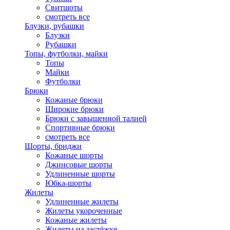
Свитшоты
смотреть все
Блузки, рубашки
Блузки
Рубашки
Топы, футболки, майки
Топы
Майки
Футболки
Брюки
Кожаные брюки
Широкие брюки
Брюки с завышенной талией
Спортивные брюки
смотреть все
Шорты, бриджи
Кожаные шорты
Джинсовые шорты
Удлиненные шорты
Юбка-шорты
Жилеты
Удлиненные жилеты
Жилеты укороченные
Кожаные жилеты
Жилеты на застёжке