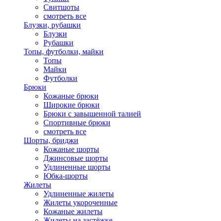
Свитшоты
смотреть все
Блузки, рубашки
Блузки
Рубашки
Топы, футболки, майки
Топы
Майки
Футболки
Брюки
Кожаные брюки
Широкие брюки
Брюки с завышенной талией
Спортивные брюки
смотреть все
Шорты, бриджи
Кожаные шорты
Джинсовые шорты
Удлиненные шорты
Юбка-шорты
Жилеты
Удлиненные жилеты
Жилеты укороченные
Кожаные жилеты
Жилеты на застёжке