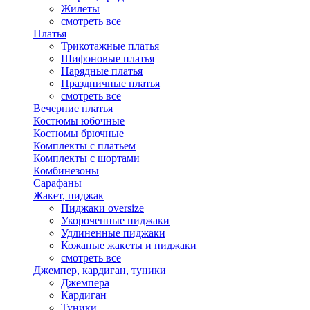
Жилеты
смотреть все
Платья
Трикотажные платья
Шифоновые платья
Нарядные платья
Праздничные платья
смотреть все
Вечерние платья
Костюмы юбочные
Костюмы брючные
Комплекты с платьем
Комплекты с шортами
Комбинезоны
Сарафаны
Жакет, пиджак
Пиджаки oversize
Укороченные пиджаки
Удлиненные пиджаки
Кожаные жакеты и пиджаки
смотреть все
Джемпер, кардиган, туники
Джемпера
Кардиган
Туники