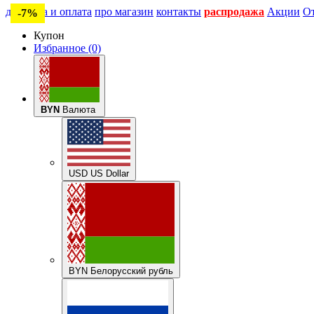
доставка и оплата
про магазин
контакты
распродажа
Акции
О
-7%
Купон
Избранное (0)
BYN
Валюта
USD US Dollar
BYN Белорусский рубль