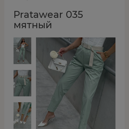
Pratawear 035
мятный
×
Получите купон на 5% скидку
Подпишитесь на нашу рассылку, чтобы
первыми
узнавать о последних тенденциях, новых
поступлениях и эксклюзивных
предложениях.