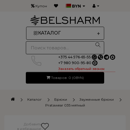
BYN
Купон
+
КАТАЛОГ
+375 44 576-65-55
+7 980 900-95-80
Заказать обратный звонок
Товаров: 0 (0BYN)
Каталог
Брюки
Зауженные брюки
Pratawear 035 мятный
Добавить
в избранное